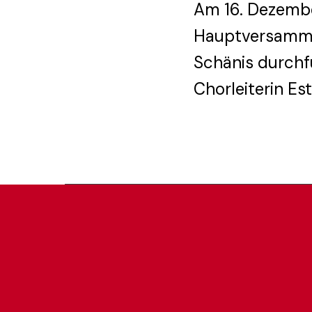
Am 16. Dezembe
Hauptversamml
Schänis durchf
Chorleiterin Es