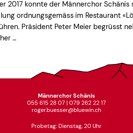
r 2017 konnte der Männerchor Schänis se
ung ordnungsgemäss im Restaurant «Lö
ühren. Präsident Peter Meier begrüsst ne
ther …
Männerchor Schänis
055 615 28 07
|
079 262 22 17
roger.buesser@bluewin.ch
Probetag: Dienstag, 20 Uhr